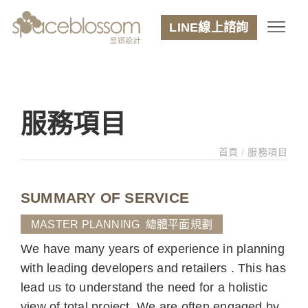
LINE線上諮詢
服務項目
首頁
/
服務項目
SUMMARY OF SERVICE
MASTER PLANNING 總體平面規劃
We have many years of experience in planning
with leading developers and retailers . This has
lead us to understand the need for a holistic
view of total project. We are often engaged by