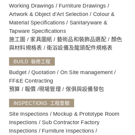
Working Drawings / Furniture Drawings /
Artwork & Object d’Art Selection / Colour &
Material Specifications / Sanitaryware &
Tapware Specifications
施工圖 / 家具圖紙 / 藝術品和裝飾品選配 / 顏色
與材料規格表 / 衛浴設備及龍頭配件規格表
BUILD 裝修工程
Budget / Quotation / On Site management /
FF&E Contracting
預算 / 報價 /現場管理 / 傢俱與設備發包
INSPECTIONS 工程查驗
Site Inspections / Mockup & Prototype Room
Inspections / Sub Contractor Factory
Inspections / Furniture Inspections /